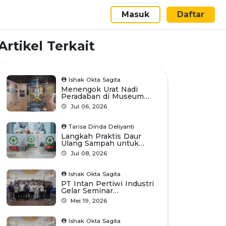
Masuk
Daftar
Artikel Terkait
Ishak Okta Sagita
Menengok Urat Nadi
Peradaban di Museum
Listrik dan Energi Baru
Jul 06, 2026
TMII
Tarisa Dinda Deliyanti
Langkah Praktis Daur
Ulang Sampah untuk
Pemula
Jul 08, 2026
Ishak Okta Sagita
PT Intan Pertiwi Industri
Gelar Seminar
Pengelasan Bersama
Mei 19, 2026
Universitas Diponegoro
Ishak Okta Sagita