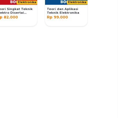
Elektronika
Elektronika
eori Singkat Teknik
Teori dan Aplikasi
lektro Disertai
Teknik Elektronika
ontoh Soal Dan
p 82.000
Rp 99.000
enyelesaian