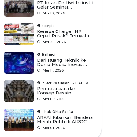
PT Intan Pertiwi Industri
Gelar Seminar
Pengelasan Bersama
Mei 19, 2026
Mahasiswa Universitas
Diponegoro
scorpio
Kenapa Charger HP
Cepat Rusak? Ternyata
Bukan Karena Dipakai
Mei 20, 2026
Terus
Baihaqi
Dari Ruang Teknik ke
Dunia Medis: Inovasi
Digi-Medical UGM
Mei 11, 2026
Tembus Forum
Internasional
ir. Jeriko Silalahi.S.T,.CBEc.
Perencanaan dan
Konsep Desain
Bangunan Kantor PT
Mei 07, 2026
Silalahi Grup.
Ishak Okta Sagita
ARKAI Kibarkan Bendera
Merah Putih di AIROC
2026 Malaysia
Mei 01, 2026