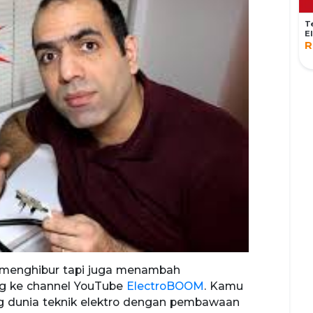
T
E
C
R
P
 menghibur tapi juga menambah
ng ke channel YouTube
ElectroBOOM
. Kamu
 dunia teknik elektro dengan pembawaan