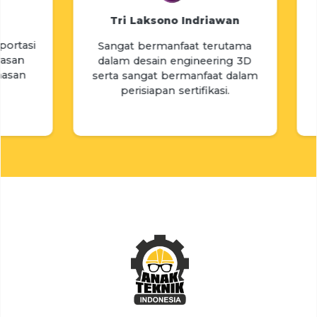
M
Tri Laksono Indriawan
tasi
Su
Sangat bermanfaat terutama
an
dalam desain engineering 3D
an
In
serta sangat bermanfaat dalam
wa
perisiapan sertifikasi.
dit
yang