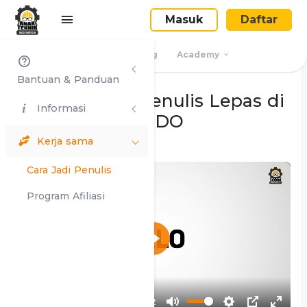
Masuk
Daftar
Beranda
Blog
Academy
Bantuan & Panduan
Cara Menjadi Penulis Lepas di
Informasi
ANAKTEKNIKINDO
Kerja sama
Cara Jadi Penulis
Program Afiliasi
Play
01:02