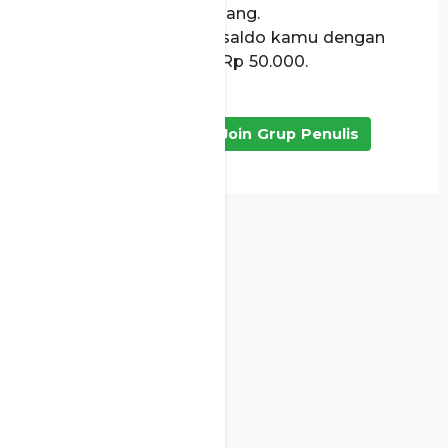
di sistem menjadi uang.
Kamu bisa cairkan saldo kamu dengan
minimal penarikan Rp 50.000.
Klik Disini Untuk Join Grup Penulis