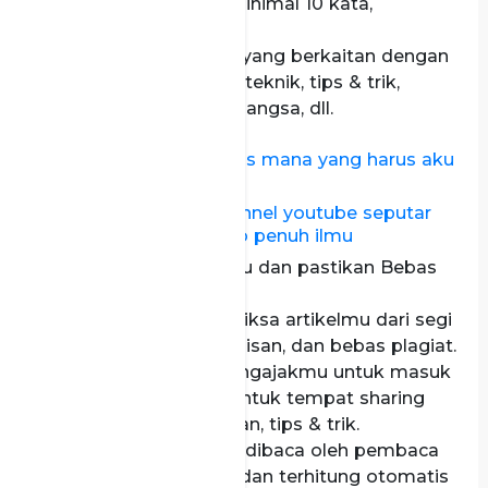
seluruh isi artikel, minimal 10 kata,
maksimal 25 kata.
Tuliskan isi konten yang berkaitan dengan
kampus, teknologi, teknik, tips & trik,
mahasiswa, karya bangsa, dll.
Contoh artikel :
generalis vs spesialis mana yang harus aku
pilih
7 rekomendasi channel youtube seputar
dunia teknik elektro penuh ilmu
Publish artikel kamu dan pastikan Bebas
Copyright.
Editor akan memeriksa artikelmu dari segi
bahasa, gambar, tulisan, dan bebas plagiat.
Tim kami akan mengajakmu untuk masuk
ke grup telegram untuk tempat sharing
kegiatan kepenulisan, tips & trik.
Setiap tulisan yang dibaca oleh pembaca
akan terakumulasi dan terhitung otomatis