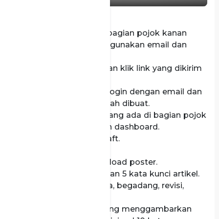
Play
Mute
Settings
PIP
Enter
fullsc
Buat akun user (di bagian pojok kanan
atas) dengan menggunakan email dan
password.
Aktivasi akun dengan klik link yang dikirim
ke email kamu.
Setelah akun aktif, login dengan email dan
password yang sudah dibuat.
Pilih kembali icon yang ada di bagian pojok
kanan atas, lalu pilih dashboard.
Pilih articles, klik draft.
Pilih Create Article.
Tulis Judul/Title, Upload poster.
Tulis keyword dengan 5 kata kunci artikel.
Contoh : mahasiswa, begadang, revisi,
skripsi,kampus.
Tuliskan caption yang menggambarkan