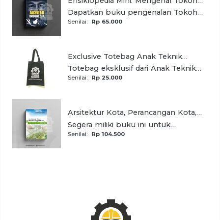
Ensiklopedia Mini: Mengenal Tokoh
Arsitek Indonesia (Full Color)
Dapatkan buku pengenalan Tokoh
Arsitek Indonesia yang dikenal hingga
Senilai:
Rp 65.000
belahan dunia lain edisi Full Color
Exclusive Totebag Anak Teknik
Indonesia "Indonesian Engineer"
Totebag eksklusif dari Anak Teknik
Indonesia berbahan kanvas
Senilai:
Rp 25.000
berkualitas dan sablon pigmen
sangat cocok untuk yang ingin tampil
lebih stylish
Arsitektur Kota, Perancangan Kota,
Dan Ruang Terbuka Hijau
Segera miliki buku ini untuk
memndapatkan pembahasan
Senilai:
Rp 104.500
terstruktur tentang arsitektur kota
dan ruang terbuka dalam buku ini